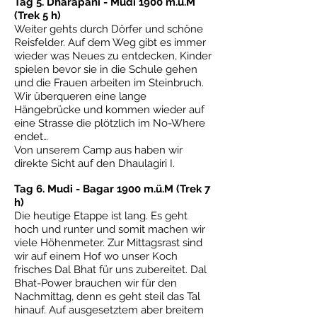
Tag 5. Dharapani - Mudi 1900 m.ü.M
(Trek 5 h)
Weiter gehts durch Dörfer und schöne
Reisfelder. Auf dem Weg gibt es immer
wieder was Neues zu entdecken, Kinder
spielen bevor sie in die Schule gehen
und die Frauen arbeiten im Steinbruch.
Wir überqueren eine lange
Hängebrücke und kommen wieder auf
eine Strasse die plötzlich im No-Where
endet…
Von unserem Camp aus haben wir
direkte Sicht auf den Dhaulagiri I.
Tag 6. Mudi - Bagar 1900 m.ü.M (Trek 7
h)
Die heutige Etappe ist lang. Es geht
hoch und runter und somit machen wir
viele Höhenmeter. Zur Mittagsrast sind
wir auf einem Hof wo unser Koch
frisches Dal Bhat für uns zubereitet. Dal
Bhat-Power brauchen wir für den
Nachmittag, denn es geht steil das Tal
hinauf. Auf ausgesetztem aber breitem