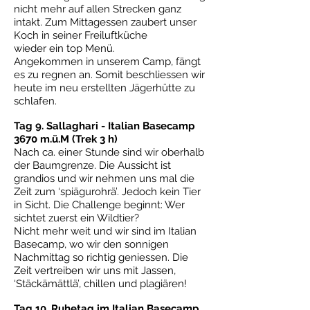
nicht mehr auf allen Strecken ganz
intakt. Zum Mittagessen zaubert unser
Koch in seiner Freiluftküche
wieder ein top Menü.
Angekommen in unserem Camp, fängt
es zu regnen an. Somit beschliessen wir
heute im neu erstellten Jägerhütte zu
schlafen.
Tag 9. Sallaghari - Italian Basecamp
3670 m.ü.M (Trek 3 h)
Nach ca. einer Stunde sind wir oberhalb
der Baumgrenze. Die Aussicht ist
grandios und wir nehmen uns mal die
Zeit zum ‘spiägurohrä’. Jedoch kein Tier
in Sicht. Die Challenge beginnt: Wer
sichtet zuerst ein Wildtier?
Nicht mehr weit und wir sind im Italian
Basecamp, wo wir den sonnigen
Nachmittag so richtig geniessen. Die
Zeit vertreiben wir uns mit Jassen,
‘Stäckämättlä’, chillen und plagiären!
Tag 10. Ruhetag im Italian Basecamp