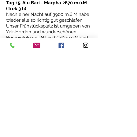
Tag 15. Alu Bari - Marpha 2670 m.ü.M
(Trek 3 h)
Nach einer Nacht auf 3900 m.ü.M habe
wieder alle so richtig gut geschlafen.
Unser Frühstücksplatz ist umgeben von
Yak-Herden und wunderschönen
Berggipfeln wie Nilgiri 6940 m.ü.M und
Khatung Kang 6484 m.ü.M.
Beim Abstieg durch grüne Wiesen und
Sträucher haben wir eine herrliche
Aussicht ins Mustang. Weiter unten im
Tal wird es immer windiger und
trockener, sodass wir eine Staubwolke
hinter uns herziehen.
Nach mehreren Tagen in den Bergen
haben wir wieder die Gelegenheit
einmal zu duschen.
Wir und unsere Träger machen uns
chic für die Abschlussparty.
Leider ist es heute der letzte Abend mit
dem ganzen Team, wir verteilen
Trinkgeld und Geschenke für die Träger.
Danach wird getanzt, gesungen,
getrunken (viel Marpha Brandy) und