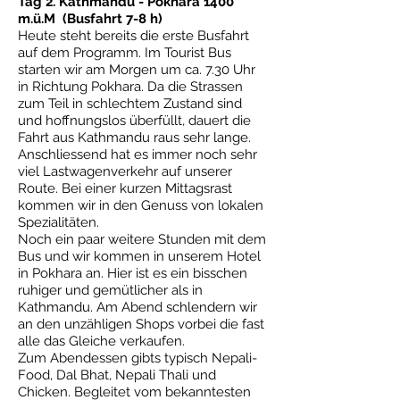
Tag 2. Kathmandu - Pokhara 1400
m.ü.M (Busfahrt 7-8 h)
Heute steht bereits die erste Busfahrt
auf dem Programm. Im Tourist Bus
starten wir am Morgen um ca. 7.30 Uhr
in Richtung Pokhara. Da die Strassen
zum Teil in schlechtem Zustand sind
und hoffnungslos überfüllt, dauert die
Fahrt aus Kathmandu raus sehr lange.
Anschliessend hat es immer noch sehr
viel Lastwagenverkehr auf unserer
Route. Bei einer kurzen Mittagsrast
kommen wir in den Genuss von lokalen
Spezialitäten.
Noch ein paar weitere Stunden mit dem
Bus und wir kommen in unserem Hotel
in Pokhara an. Hier ist es ein bisschen
ruhiger und gemütlicher als in
Kathmandu. Am Abend schlendern wir
an den unzähligen Shops vorbei die fast
alle das Gleiche verkaufen.
Zum Abendessen gibts typisch Nepali-
Food, Dal Bhat, Nepali Thali und
Chicken. Begleitet vom bekanntesten